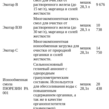
смол для очистки от
мешок
Экотар В
растворенного железа (до
9 676
28,3 л
15 мг/л), марганца и солей
жесткости
Многокомпонентная смесь
смол для очистки от
мешок
10
Экотар В30
растворенного железа (до
28,3 л
738
30 мг/л), марганца и солей
жесткости
Многокомпонентная
ионообменная загрузка для
мешок
14
Экотар С
очистки от природной
28,3л
750
органики и солей
жесткости.
Сильноосновный
гелиевый анионит с
однородным
гранулометрическим
Ионообменная
составом. Используется
смола
мешок
28
для обессоливания воды с
ПЮРЕЗИН РА
28,3л
438
повышенным
001
содержанием органики, а
так же в качестве
органопоглотителя
(скавенджер)