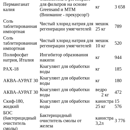
Перманганат
для фильтров на основе
кг
3 658
калия
Greensand и MTM
(Внимание - прекурсор!)
Соль
Чистый хлорид натрия для
мешок
таблетированная
789
регенерации умягчителей
25 кг
импортная
Соль
Чистый хлорид натрия для
мешок
таблетированная
520
регенерации умягчителей
10 кг
импортная
Полифосфат
Ингибитор образования
кг
944
натрия, Италия
накипи
Коагулянт для обработки
PAX-18
кг
185
воды
Коагулянт для обработки
АКВА-АУРАТ 30
кг
180
воды
Коагулянт для обработки
ведро
АКВА-АУРАТ 30
472
воды
2 кг
Скиф-180,
Коагулянт для обработки
канистра
15
жидкий
воды
25 кг
576
БОС
Бактерицидный
(бактерицидный
канистра
очиститель смолы от
3 776
очиститель
3,2л
железа
смолы)