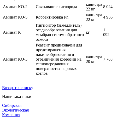
канистра
Аминат КО-2
Связывание кислорода
8 024
22 кг
канистра
Аминат КО-5
Корректировка Рh
4 956
22 кг
Ингибитор (замедлитель)
осадкообразования для
11
Аминат К
кг
мембран систем обратного
092
осмоса
Реагент предназначен для
предотвращения
накипеобразования и
канистра
Аминат КО-3
ограничения коррозии на
7 788
20 кг
теплопередающих
поверхностях паровых
котлов
Возврат к списку
Наши заказчики
Сибирская
Экологическая
Компания