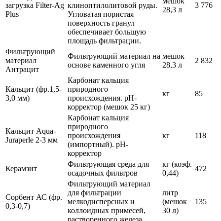
мешок
загрузка Filter-Ag
клиноптилолитовой руды.
3 776
28,3 л
Plus
Угловатая пористая
поверхность гранул
обеспечивает большую
площадь фильтрации.
Фильтрующий
Фильтрующий материал на
мешок
материал
2 832
основе каменного угля
28,3 л
Антрацит
Карбонат кальция
Кальцит (фр.1,5-
природного
кг
85
3,0 мм)
происхождения. pH-
корректор (мешок 25 кг)
Карбонат кальция
природного
Кальцит Aqua-
происхождения
кг
118
Juraperle 2-3 мм
(импортный). pH-
корректор
Фильтрующая среда для
кг (коэф.
Керамзит
472
осадочных фильтров
0,44)
Фильтрующий материал
для фильтрации
литр
Сорбент АС (фр.
мелкодисперсных и
(мешок
135
0,3-0,7)
коллоидных примесей,
30 л)
растворенного железа.