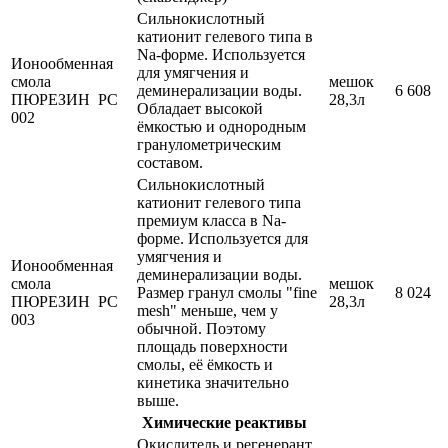
Сильнокислотный
катионит гелевого типа в
Na-форме. Используется
Ионообменная
для умягчения и
смола
мешок
деминерализации воды.
6 608
ПЮРЕЗИН РС
28,3л
Обладает высокой
002
ёмкостью и однородным
гранулометрическим
составом.
Сильнокислотный
катионит гелевого типа
премиум класса в Na-
форме. Используется для
умягчения и
Ионообменная
деминерализации воды.
смола
мешок
Размер гранул смолы "fine
8 024
ПЮРЕЗИН РС
28,3л
mesh" меньше, чем у
003
обычной. Поэтому
площадь поверхности
смолы, её ёмкость и
кинетика значительно
выше.
Химические реактивы
Окислитель и регенерант