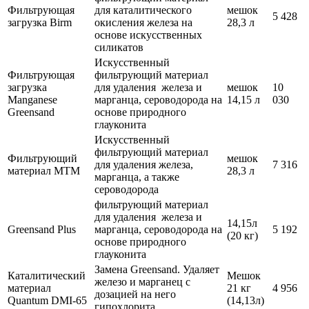
Фильтрующая
для каталитического
мешок
5 428
загрузка Birm
окисления железа на
28,3 л
основе искусственных
силикатов
Искусственный
Фильтрующая
фильтрующий материал
загрузка
для удаления железа и
мешок
10
Manganese
марганца, сероводорода на
14,15 л
030
Greensand
основе природного
глауконита
Искусственный
фильтрующий материал
Фильтрующий
мешок
для удаления железа,
7 316
материал MTM
28,3 л
марганца, а также
сероводорода
фильтрующий материал
для удаления железа и
14,15л
Greensand Plus
марганца, сероводорода на
5 192
(20 кг)
основе природного
глауконита
Замена Greensand. Удаляет
Каталитический
Мешок
железо и марганец с
материал
21 кг
4 956
дозацией на него
Quantum DMI-65
(14,13л)
гипохлорита.