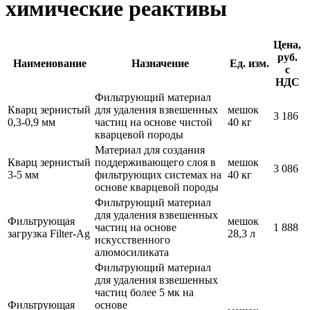
химические реактивы
Цена,
руб.
Наименование
Назначение
Ед. изм.
с
НДС
Фильтрующий материал
Кварц зернистый
для удаления взвешенных
мешок
3 186
0,3-0,9 мм
частиц на основе чистой
40 кг
кварцевой породы
Материал для создания
Кварц зернистый
поддерживающего слоя в
мешок
3 086
3-5 мм
фильтрующих системах на
40 кг
основе кварцевой породы
Фильтрующий материал
для удаления взвешенных
Фильтрующая
мешок
частиц на основе
1 888
загрузка Filter-Ag
28,3 л
искусственного
алюмосиликата
Фильтрующий материал
для удаления взвешенных
частиц более 5 мк на
Фильтрующая
основе