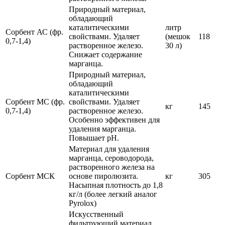
Природный материал,
обладающий
каталитическими
литр
Сорбент АС (фр.
свойствами. Удаляет
(мешок
118
0,7-1,4)
растворенное железо.
30 л)
Снижает содержание
марганца.
Природный материал,
обладающий
каталитическими
Сорбент МС (фр.
свойствами. Удаляет
кг
145
0,7-1,4)
растворенное железо.
Особенно эффективен для
удаления марганца.
Повышает pH.
Материал для удаления
марганца, сероводорода,
растворенного железа на
Сорбент МСК
основе пиролюзита.
кг
305
Насыпная плотность до 1,8
кг/л (более легкий аналог
Pyrolox)
Искусственный
фильтрующий материал