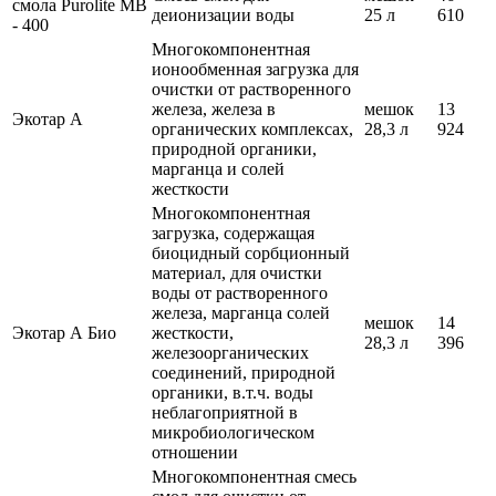
смола Purolite MB
деионизации воды
25 л
610
- 400
Многокомпонентная
ионообменная загрузка для
очистки от растворенного
железа, железа в
мешок
13
Экотар А
органических комплексах,
28,3 л
924
природной органики,
марганца и солей
жесткости
Многокомпонентная
загрузка, содержащая
биоцидный сорбционный
материал, для очистки
воды от растворенного
железа, марганца солей
мешок
14
Экотар А Био
жесткости,
28,3 л
396
железоорганических
соединений, природной
органики, в.т.ч. воды
неблагоприятной в
микробиологическом
отношении
Многокомпонентная смесь