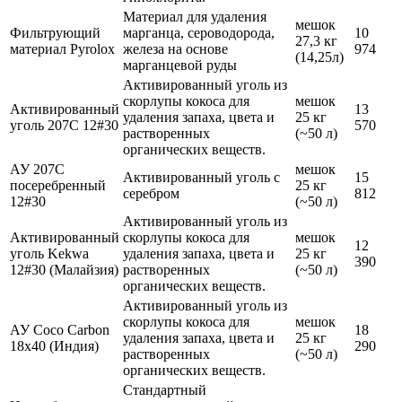
Материал для удаления
мешок
Фильтрующий
марганца, сероводорода,
10
27,3 кг
материал Pyrolox
железа на основе
974
(14,25л)
марганцевой руды
Активированный уголь из
скорлупы кокоса для
мешок
Активированный
13
удаления запаха, цвета и
25 кг
уголь 207С 12#30
570
растворенных
(~50 л)
органических веществ.
АУ 207C
мешок
Активированный уголь с
15
посеребренный
25 кг
серебром
812
12#30
(~50 л)
Активированный уголь из
Активированный
скорлупы кокоса для
мешок
12
уголь Kekwa
удаления запаха, цвета и
25 кг
390
12#30 (Малайзия)
растворенных
(~50 л)
органических веществ.
Активированный уголь из
скорлупы кокоса для
мешок
АУ Coco Carbon
18
удаления запаха, цвета и
25 кг
18х40 (Индия)
290
растворенных
(~50 л)
органических веществ.
Стандартный