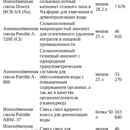
Ионообменная
сильнокислотный
мешок
смола Dowex
катионит гелевого типа в
7 670
28,3 л
HCR-S/S (Na)
Na-форме для умягчения и
деминерализации воды
Сильноосновный
Анионообменная
макропористый анионит
мешок
46
смола Purolite A-
для селективного удаления
25 л
610
520E (Cl)
нитратов в пищевой
промышленности
Сильноосновный
гелиевый анионит с
однородным
гранулометрическим
Анионообменная
составом для
мешок
33
смола Purolite A-
обессоливания воды с
25 л
276
860
повышенным
содержанием органики, а
так же в качестве
органопоглотителя
(скавенджер)
Ионообменная
Смесь смол ядерного
бочка 50
103
смола Purolite
класса для деионизации
л
840
NRW- 37
воды
Ионообменная
Смесь смол для
мешок
46