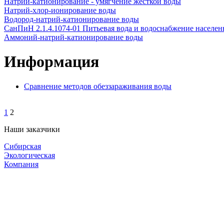
Натрий-катионирование - умягчение жесткой воды
Натрий-хлор-ионирование воды
Водород-натрий-катионирование воды
СанПиН 2.1.4.1074-01 Питьевая вода и водоснабжение населен
Аммоний-натрий-катионирование воды
Информация
Сравнение методов обеззараживания воды
1
2
Наши заказчики
Сибирская
Экологическая
Компания