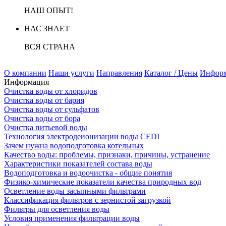
НАШ ОПЫТ!
НАС ЗНАЕТ
ВСЯ СТРАНА
О компании
Наши услуги
Направления
Каталог / Цены
Инфор
Информация
Очистка воды от хлоридов
Очистка воды от бария
Очистка воды от сульфатов
Очистка воды от бора
Очистка питьевой воды
Технология электродеионизации воды CEDI
Зачем нужна водоподготовка котельных
Качество воды: проблемы, признаки, причины, устранение
Характеристики показателей состава воды
Водоподготовка и водоочистка - общие понятия
Физико-химические показатели качества природных вод
Осветление воды засыпными фильтрами
Классификация фильтров с зернистой загрузкой
Фильтры для осветления воды
Условия применения фильтрации воды