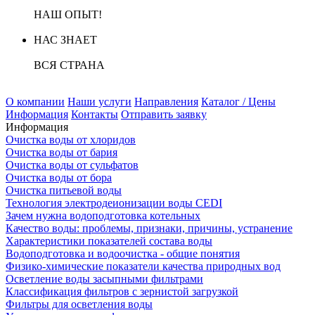
НАШ ОПЫТ!
НАС ЗНАЕТ
ВСЯ СТРАНА
О компании
Наши услуги
Направления
Каталог / Цены
Информация
Контакты
Отправить заявку
Информация
Очистка воды от хлоридов
Очистка воды от бария
Очистка воды от сульфатов
Очистка воды от бора
Очистка питьевой воды
Технология электродеионизации воды CEDI
Зачем нужна водоподготовка котельных
Качество воды: проблемы, признаки, причины, устранение
Характеристики показателей состава воды
Водоподготовка и водоочистка - общие понятия
Физико-химические показатели качества природных вод
Осветление воды засыпными фильтрами
Классификация фильтров с зернистой загрузкой
Фильтры для осветления воды