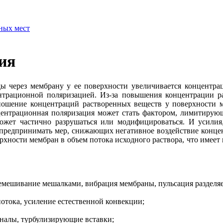
ных мест
ия
оды через мембрану у ее поверхности увеличивается концентр
центрационной поляризацией. Из-за повышения концентрации 
тношение концентраций растворенных веществ у поверхности 
онцентрационная поляризация может стать фактором, лимитир
ожет частично разрушаться или модифицироваться. И усилия
 предпринимать мер, снижающих негативное воздействие конце
ерхности мембран в объем потока исходного раствора, что имее
емешивание мешалками, вибрация мембраны, пульсация разделяе
потока, усиление естественной конвекции;
аналы, турбулизирующие вставки;