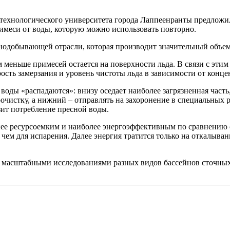
технологического университета города Лаппеенранты предложил
имеси от воды, которую можно использовать повторно.
орнодобывающей отрасли, которая производит значительный объе
 меньше примесей остается на поверхности льда. В связи с этим
рость замерзания и уровень чистоты льда в зависимости от конц
воды «распадаются»: внизу оседает наиболее загрязненная часть
очистку, а нижний – отправлять на захоронение в специальных р
ит потребление пресной воды.
нее ресурсоемким и наиболее энергоэффективным по сравнению
 чем для испарения. Далее энергия тратится только на откалыван
с масштабными исследованиями разных видов бассейнов сточных